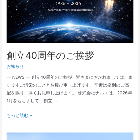
創立40周年のご挨拶
お知らせ
ー NEWS ー 創立40周年のご挨拶 皆さまにおかれましては、ま
すますご清栄のこととお慶び申し上げます。平素は格別のご高
配を賜り、厚くお礼申し上げます。 株式会社ナルエは、2026年
1月をもちまして、創立 …
創
もっと読む »
立
40
周