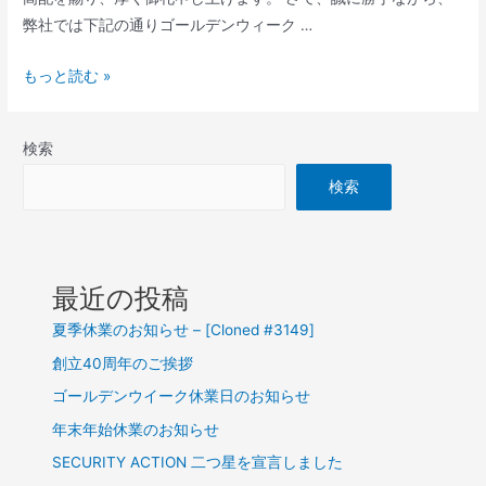
弊社では下記の通りゴールデンウィーク …
ゴ
もっと読む »
ー
ル
検索
デ
ン
検索
ウ
イ
ー
最近の投稿
ク
休
夏季休業のお知らせ – [Cloned #3149]
業
創立40周年のご挨拶
日
ゴールデンウイーク休業日のお知らせ
の
お
年末年始休業のお知らせ
知
SECURITY ACTION 二つ星を宣言しました
ら