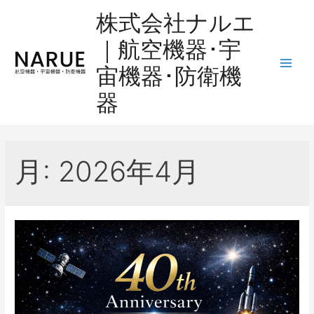
コ
株式会社ナルエ
ン
｜航空機器･宇
テ
ン
宙機器･防衛機
Main
ツ
器
へ
Men
ス
キ
ッ
月:
2026年4月
プ